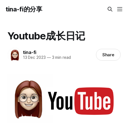
tina-fi的分享
Youtube成长日记
tina-fi
Share
13 Dec 2023
—
3 min read