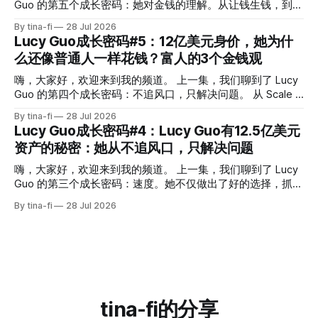
是：她对于 AI 时代人才的判断。 很多人担心：AI 越来越强，
Guo 的第五个成长密码：她对金钱的理解。从让钱生钱，到控
是不是很多工作都会消失？Lucy 的答案其实很直接：未来真
制消费，再到用金钱购买时间，Lucy 身上体现出的，并不只
By tina-fi
28 Jul 2026
正有价值的，是那些会高效使用 AI，做ai无法做的事的人。
是一个富人的消费方式，而是一套长期创造财富的思维方式。
Lucy Guo成长密码#5：12亿美元身价，她为什
1.AI最大的价值，是成为我们的杠杆 AI特别擅长做：重复，标
然而，财富只是结果。一个人能否持续创造财富，背后取决于
么还像普通人一样花钱？富人的3个金钱观
准化的工作，比如：整理资料，生成初稿，数据分析，
他的能力、优势，以及长期创造价值的方向。 这些年，我们
经常听到一句话：Follow your passion（追随你的热情）。很
嗨，大家好，欢迎来到我的频道。 上一集，我们聊到了 Lucy
多人认为，只要找到自己喜欢的事情，人生自然就会成功。但
Guo 的第四个成长密码：不追风口，只解决问题。 从 Scale AI
是 Lucy Guo 并不完全认同。她认为，与其一直寻找所谓的热
到 Passes，Lucy 身上有一个非常明显的特点：她并不是因为
By tina-fi
28 Jul 2026
爱，不如先找到自己真正擅长的事情。 因为擅长的事，更容
某个行业热门才进入，而是在不断寻找真实存在的问题，并想
Lucy Guo成长密码#4：Lucy Guo有12.5亿美元
易积累优势，创造价值，也更容易成功和拥有选择自己人生的
办法解决它们。也正因为她不断创造价值，最终获得了价值
资产的秘密：她从不追风口，只解决问题
自由，此时可以用做擅长的事所赚的钱去支持自己的爱好。比
12.5亿美金的资产。 但是，创造财富只是第一步。 现实中，
如，她喜欢音乐，她就用创建scale ai所赚的钱，去参加各大
很多人知道如何赚钱，却不知道如何管理财富：有些人在财富
嗨，大家好，欢迎来到我的频道。 上一集，我们聊到了 Lucy
音乐节，享受热爱的音乐。 1.
增加之后，开始追求更高的消费；有些人虽然赚到了钱，却没
Guo 的第三个成长密码：速度。她不仅做出了好的选择，抓住
有让资产继续增长。而 Lucy Guo 身上值得学习的地方，不只
了机会，也快速行动，并在行动中不断获得反馈。但是，速度
By tina-fi
28 Jul 2026
是她如何创造财富，还有她如何理解金钱。 今天，我们就来
本身并不是成功的终点。因为一个人即使抓住机会，快速行
聊聊她的三个金钱观。 第一点：让钱生钱。 她之所以能够成
动，但如果没有创造真正的价值，最终也很难获得长期成功。
为亿万富翁，很大程度上来自她对资产的理解。 她和alexandr
而Lucy 的不同之处在于：她从来不会单纯追逐热门领域，而
wang 共同创立了scaile ai。Lucy在2018年离开Scale AI时，
是时刻发现问题，并想办法解决问题。这也是她能够创造12.5
亿美元资产的第四个成长密码：不追风口，只解决问题。 在
Lucy 看来，创业并不是创造一个看起来很酷的想法，而是帮
助别人解决一个真实存在的问题。 2016年，Lucy和Alexandr
tina-fi的分享
Wang共同创立了Scale AI，很多人今天看到 Scale AI 的成功，