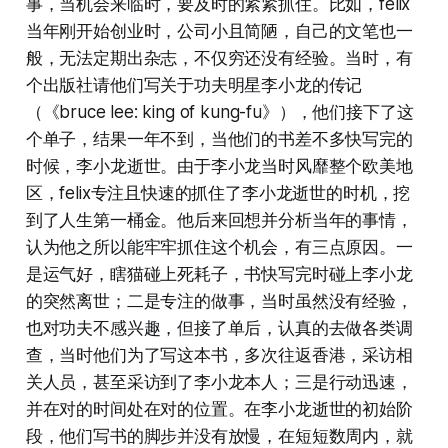
事，当机会来临时，要及时的紧紧抓住。比如，felix
当年刚开始创业时，公司小且简陋，自己的文笔也一
般，无法定期出杂志，不仅穷还没有经验。当时，有
个出版社请他们写关于功夫明星李小龙的传记
（《bruce lee: king of kung-fu》），他们接下了这
个单子，结果一年不到，当他们的书差不多快写完的
时候，李小龙逝世。由于李小龙当时风靡整个欧美地
区，felix专注且快速的抓住了李小龙逝世的时机，挖
到了人生第一桶金。他后来回想并分析当年的事情，
认为他之所以能牢牢抓住这个机会，有三点原因。一
是运气好，瞎猫碰上死耗子，书快写完时碰上李小龙
的突然离世；二是专注的做事，当时虽然没有经验，
也对功夫不感兴趣，但接了单后，认真的去做各类调
查，当时他们为了写这本书，多次往返香港，采访相
关人员，甚至采访到了李小龙本人；三是行动迅速，
并在对的时间处在对的位置。在李小龙逝世的初始阶
段，他们写书的脚步并没有放慢，在短短数周内，就